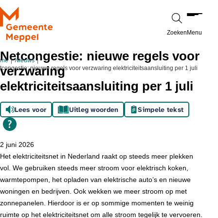
Ga naar de inhoud
Zoeken
Menu
Netcongestie: nieuwe regels voor
ome
Nieuws
verzwaring
congestie: nieuwe regels voor verzwaring elektriciteitsaansluiting per 1 juli
elektriciteitsaansluiting per 1 juli
Lees voor
Uitleg woorden
Simpele tekst
2 juni 2026
Het elektriciteitsnet in Nederland raakt op steeds meer plekken
vol. We gebruiken steeds meer stroom voor elektrisch koken,
warmtepompen, het opladen van elektrische auto’s en nieuwe
woningen en bedrijven. Ook wekken we meer stroom op met
zonnepanelen. Hierdoor is er op sommige momenten te weinig
ruimte op het elektriciteitsnet om alle stroom tegelijk te vervoeren.