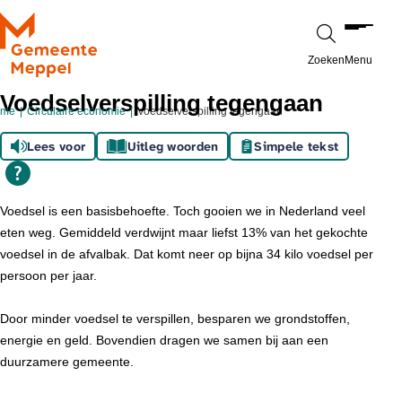
Ga naar de inhoud
Zoeken
Menu
Voedselverspilling tegengaan
ome
Circulaire economie
Voedselverspilling tegengaan
Lees voor
Uitleg woorden
Simpele tekst
Voedsel is een basisbehoefte. Toch gooien we in Nederland veel
eten weg. Gemiddeld verdwijnt maar liefst 13% van het gekochte
voedsel in de afvalbak. Dat komt neer op bijna 34 kilo voedsel per
persoon per jaar.
Door minder voedsel te verspillen, besparen we grondstoffen,
energie en geld. Bovendien dragen we samen bij aan een
duurzamere gemeente.