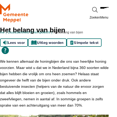
Ga naar de inhoud
Zoeken
Menu
Het belang van bijen
ome
Duurzaamheid in het spotlicht
Het belang van bijen
Lees voor
Uitleg woorden
Simpele tekst
We kennen allemaal de honingbijen die ons van heerlijke honing
voorzien. Maar wist u dat we in Nederland bijna 360 soorten wilde
bijen hebben die vrolijk om ons heen zoemen? Helaas staat
ongeveer de helft van de bijen onder druk. Ook andere
bestuivende insecten (helpers van de natuur die ervoor zorgen
dat alles blijft bloeien en groeien), zoals hommels en
zweefvliegen, nemen in aantal af. In sommige groepen is zelfs
sprake van een achteruitgang van meer dan 70%.