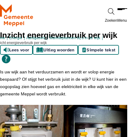
Ga naar de inhoud
Zoeken
Menu
Inzicht energieverbruik per wijk
ome
Energie
Aardgasvrij
Warmteplannen bij u in de wijk
icht energieverbruik per wijk
Lees voor
Uitleg woorden
Simpele tekst
Is uw wijk aan het verduurzamen en wordt er volop energie
bespaard? Of stijgt het verbruik juist in de wijk? U kunt hier in een
oogopslag zien hoeveel gas en elektriciteit in elke wijk van de
gemeente Meppel wordt verbruikt.