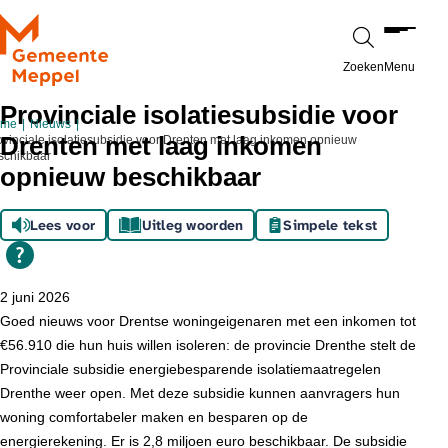
Ga naar de inhoud
Zoeken
Menu
Provinciale isolatiesubsidie voor
ome
Nieuws
Drenten met laag inkomen
ovinciale isolatiesubsidie voor Drenten met laag inkomen opnieuw
schikbaar
opnieuw beschikbaar
Lees voor
Uitleg woorden
Simpele tekst
2 juni 2026
Goed nieuws voor Drentse woningeigenaren met een inkomen tot
€56.910 die hun huis willen isoleren: de provincie Drenthe stelt de
Provinciale subsidie energiebesparende isolatiemaatregelen
Drenthe weer open. Met deze subsidie kunnen aanvragers hun
woning comfortabeler maken en besparen op de
energierekening. Er is 2,8 miljoen euro beschikbaar. De subsidie